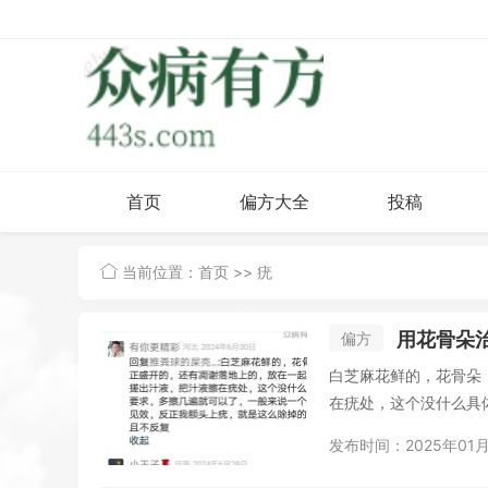
首页
偏方大全
投稿
当前位置：
首页
>> 疣
用花骨朵
偏方
白芝麻花鲜的，花骨朵
在疣处，这个没什么具
上...
发布时间：2025年01月