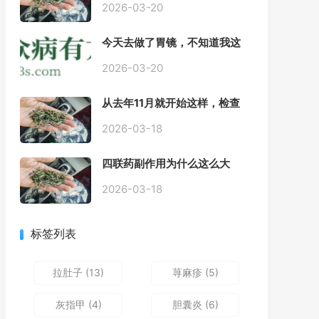
2026-03-20
今天去做了胃镜，不知道我这
个算不算严重呢
2026-03-20
从去年11月就开始这样，检查
正常，但症状很严重，胃镜只
是轻微的胃炎，胃不疼，但是
2026-03-18
一直有食物发酵气体的难受
感，打出来就好一些，还一直
四联药副作用为什么这么大
打空嗝，各种药吃了都没效果
2026-03-18
标签列表
拉肚子
(13)
荨麻疹
(5)
灰指甲
(4)
胆囊炎
(6)