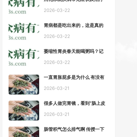
——慢性胃炎常用中医治疗方
案
2026-03-22
胃病都是吃出来的，这是真的
吗？【唐山胃肠病医院】
2026-03-22
萎缩性胃炎春天能喝粥吗？记
住三点，比吃什么药都强。
2026-03-22
一直胃胀屁多是为什么 有没有
药推荐#胃动力不足
2026-03-21
很多人做完胃镜，看到“肠上皮
化生”就慌了， 医生说得轻，自
己上网查又吓睡不着，到底严
2026-03-21
不严重？
肠管积气怎么排气啊 传授一下
每天都疼好难受