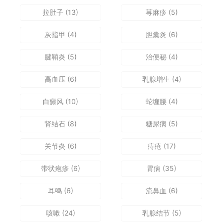
拉肚子
(13)
荨麻疹
(5)
灰指甲
(4)
胆囊炎
(6)
腱鞘炎
(5)
治便秘
(4)
高血压
(6)
乳腺增生
(4)
白癜风
(10)
蛇缠腰
(4)
肾结石
(8)
糖尿病
(5)
关节炎
(6)
痔疮
(17)
带状疱疹
(6)
胃病
(35)
耳鸣
(6)
流鼻血
(6)
咳嗽
(24)
乳腺结节
(5)