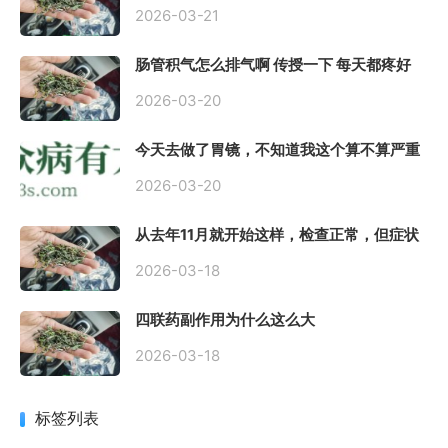
到底严不严重？
2026-03-21
肠管积气怎么排气啊 传授一下 每天都疼好
难受
2026-03-20
今天去做了胃镜，不知道我这个算不算严重
呢
2026-03-20
从去年11月就开始这样，检查正常，但症状
很严重，胃镜只是轻微的胃炎，胃不疼，但
是一直有食物发酵气体的难受感，打出来就
2026-03-18
好一些，还一直打空嗝，各种药吃了都没效
果
四联药副作用为什么这么大
2026-03-18
标签列表