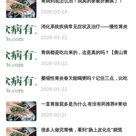
胃病到底怎么治！我真的要被折磨疯了！
2026-03-24
消化系统疾病常见症状及治疗——慢性胃炎
常用中医治疗方案
2026-03-22
胃病都是吃出来的，这是真的吗？【唐山胃
肠病医院】
2026-03-22
萎缩性胃炎春天能喝粥吗？记住三点，比吃
什么药都强。
2026-03-22
一直胃胀屁多是为什么 有没有药推荐#胃动
力不足
2026-03-21
很多人做完胃镜，看到“肠上皮化生”就慌
了， 医生说得轻，自己上网查又吓睡不着，