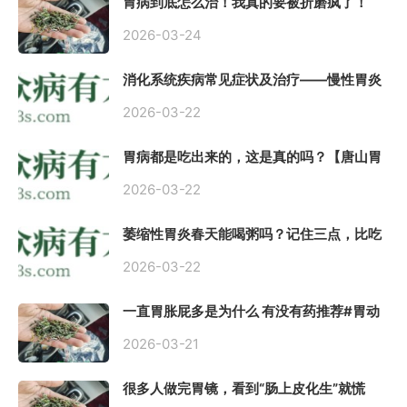
胃病到底怎么治！我真的要被折磨疯了！
2026-03-24
消化系统疾病常见症状及治疗——慢性胃炎
常用中医治疗方案
2026-03-22
胃病都是吃出来的，这是真的吗？【唐山胃
肠病医院】
2026-03-22
萎缩性胃炎春天能喝粥吗？记住三点，比吃
什么药都强。
2026-03-22
一直胃胀屁多是为什么 有没有药推荐#胃动
力不足
2026-03-21
很多人做完胃镜，看到“肠上皮化生”就慌
了， 医生说得轻，自己上网查又吓睡不着，