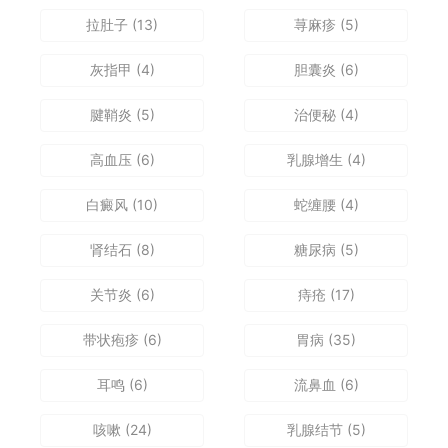
拉肚子
(13)
荨麻疹
(5)
灰指甲
(4)
胆囊炎
(6)
腱鞘炎
(5)
治便秘
(4)
高血压
(6)
乳腺增生
(4)
白癜风
(10)
蛇缠腰
(4)
肾结石
(8)
糖尿病
(5)
关节炎
(6)
痔疮
(17)
带状疱疹
(6)
胃病
(35)
耳鸣
(6)
流鼻血
(6)
咳嗽
(24)
乳腺结节
(5)