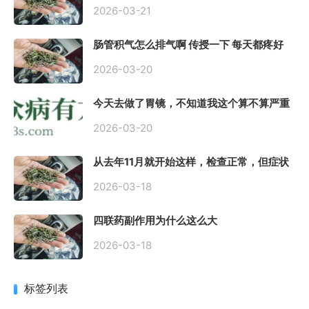
到底严不严重？
2026-03-21
肠管积气怎么排气啊 传授一下 每天都疼好
难受
2026-03-20
今天去做了胃镜，不知道我这个算不算严重
呢
2026-03-20
从去年11月就开始这样，检查正常，但症状
很严重，胃镜只是轻微的胃炎，胃不疼，但
是一直有食物发酵气体的难受感，打出来就
2026-03-18
好一些，还一直打空嗝，各种药吃了都没效
果
四联药副作用为什么这么大
2026-03-18
标签列表