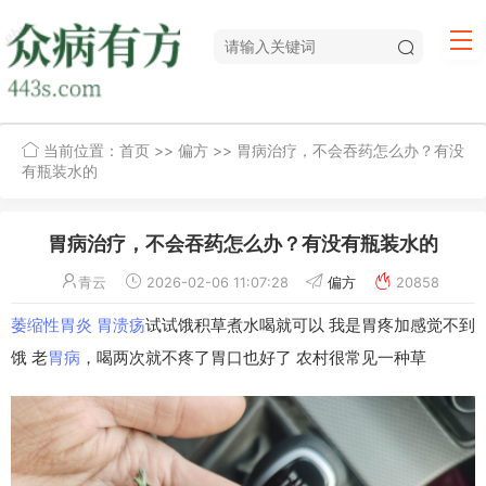
当前位置：
首页
>>
偏方
>> 胃病治疗，不会吞药怎么办？有没
有瓶装水的
胃病治疗，不会吞药怎么办？有没有瓶装水的
青云
2026-02-06 11:07:28
偏方
20858
萎缩性胃炎
胃溃疡
试试饿积草煮水喝就可以 我是胃疼加感觉不到
饿 老
胃病
，喝两次就不疼了胃口也好了 农村很常见一种草