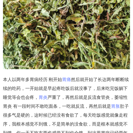
本人以两年多胃病经历 刚开始
胃痛
然后就开始了长达两年断断续
续的吃药，一开始就是早起疼吃饭后就没事了，后来吃完饭躺下
睡觉等会也会疼，
胃炎
严重了，再然后就是反流食管炎，萎缩性
胃炎 有一段时间不敢吃面条，一吃就反流，再然后就是
胃胀
肚子
很多气是硬的，这时候已经没有食欲了，每天吃饭感觉就像走程
序，我根本感觉不到饿，不是简单的没食欲，而是根本就感觉不
到饿，你一天不吃东西也感觉不到你会饿，到这里胃病已经两年