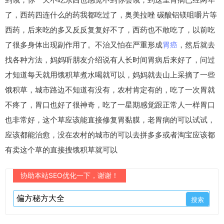
了，西药四连什么的药我都吃过了，奥美拉唑 碳酸铝镁咀嚼片等
西药，后来吃的多又反反复复好不了，西药也不敢吃了，以前吃
了很多身体出现副作用了。不治又怕在严重形成
胃癌
，然后就去
找各种方法，妈妈听朋友介绍说有人长时间胃病后来好了，问过
才知道每天就用饿积草煮水喝就可以，妈妈就去山上采摘了一些
饿积草，城市路边不知道有没有，农村肯定有的，吃了一次胃就
不疼了，胃口也好了很神奇，吃了一星期感觉跟正常人一样胃口
也非常好，这个草应该能直接修复胃黏膜，老胃病的可以试试，
应该都能治愈，没在农村的城市的可以去拼多多或者淘宝应该都
有卖这个草的直接搜饿积草就可以
协助本站SEO优化一下，谢谢！