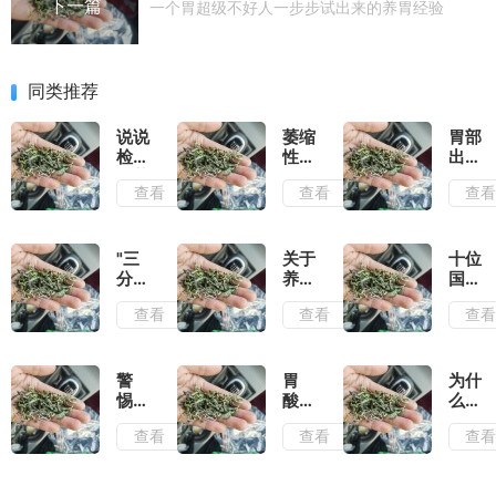
下一篇
一个胃超级不好人一步步试出来的养胃经验
同类推荐
说说
萎缩
胃部
检查
性胃
出现
出萎
炎患
哪些
查看
查看
查
缩性
者，
症状
胃炎
你的
说明
后是
苦日
有胃
怎么
子真
病了
"三
关于
十位
好的
的要
啊？
分
养
国医
结束
治，
胃，
大师
查看
查看
查
了
七分
这些
治疗
养"，
年我
胃病
日常
们都
的经
养
搞错
验方
警
胃
为什
胃，
了
惕！
酸、
么一
这些
这6
胃
生气
查看
查看
查
小妙
种常
痛、
就胃
招要
见胃
胃胀
痛？
知道
病，
气……
原来