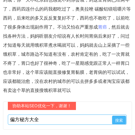
了，西药四连什么的药我都吃过了，奥美拉唑 碳酸铝镁咀嚼片等
西药，后来吃的多又反反复复好不了，西药也不敢吃了，以前吃
了很多身体出现副作用了。不治又怕在严重形成
胃癌
，然后就去
找各种方法，妈妈听朋友介绍说有人长时间胃病后来好了，问过
才知道每天就用饿积草煮水喝就可以，妈妈就去山上采摘了一些
饿积草，城市路边不知道有没有，农村肯定有的，吃了一次胃就
不疼了，胃口也好了很神奇，吃了一星期感觉跟正常人一样胃口
也非常好，这个草应该能直接修复胃黏膜，老胃病的可以试试，
应该都能治愈，没在农村的城市的可以去拼多多或者淘宝应该都
有卖这个草的直接搜饿积草就可以
协助本站SEO优化一下，谢谢！