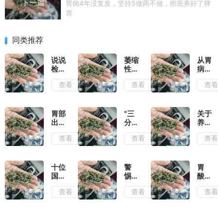
下一篇
胃病4年没复发，坚持5做两不做，彻底养好了脾
胃
同类推荐
说说
萎缩
从胃
检查
性胃
病到
出萎
炎患
胃
查看
查看
查
缩性
者，
癌，
胃炎
你的
胃是
后是
苦日
这样
怎么
子真
一点
胃部
"三
关于
好的
的要
点"变
出现
分
养
结束
坏"的
哪些
治，
胃，
查看
查看
查
了
症状
七分
这些
说明
养"，
年我
有胃
日常
们都
病了
养
搞错
十位
警
胃
啊？
胃，
了
国医
惕！
酸、
这些
大师
这6
胃
查看
查看
查
小妙
治疗
种常
痛、
招要
胃病
见胃
胃胀
知道
的经
病，
气……