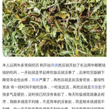
本人以两年多胃病经历 刚开始
胃痛
然后就开始了长达两年断断续
续的吃药，一开始就是早起疼吃饭后就没事了，后来吃完饭躺下
睡觉等会也会疼，
胃炎
严重了，再然后就是反流食管炎，萎缩性
胃炎 有一段时间不敢吃面条，一吃就反流，再然后就是
胃胀
肚子
很多气是硬的，这时候已经没有食欲了，每天吃饭感觉就像走程
序，我根本感觉不到饿，不是简单的没食欲，而是根本就感觉不
到饿，你一天不吃东西也感觉不到你会饿，到这里胃病已经两年