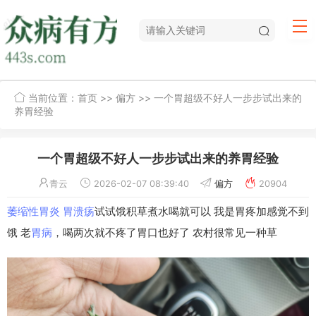
当前位置：
首页
>>
偏方
>> 一个胃超级不好人一步步试出来的
养胃经验
一个胃超级不好人一步步试出来的养胃经验
青云
2026-02-07 08:39:40
偏方
20904
萎缩性胃炎
胃溃疡
试试饿积草煮水喝就可以 我是胃疼加感觉不到
饿 老
胃病
，喝两次就不疼了胃口也好了 农村很常见一种草