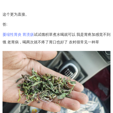
这个更为直接。
答:
萎缩性胃炎
胃溃疡
试试饿积草煮水喝就可以 我是胃疼加感觉不到
饿 老胃病，喝两次就不疼了胃口也好了 农村很常见一种草