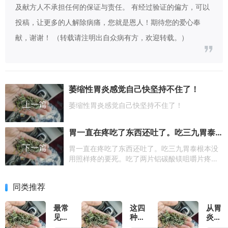
及献方人不承担任何的保证与责任。 有经过验证的偏方，可以
投稿，让更多的人解除病痛，您就是恩人！期待您的爱心奉
献，谢谢！ （转载请注明出自众病有方，欢迎转载。）
萎缩性胃炎感觉自己快坚持不住了！
上一篇
萎缩性胃炎感觉自己快坚持不住了！
胃一直在疼吃了东西还吐了。吃三九胃泰根本没用照样疼的要死。吃了两片铝碳酸镁咀嚼片疼痛减轻了80％
下一篇
胃一直在疼吃了东西还吐了。吃三九胃泰根本没
用照样疼的要死。吃了两片铝碳酸镁咀嚼片疼痛
减轻了80％
同类推荐
最常
这四
从胃
见的
种胃
炎到
4种
病小
胃癌