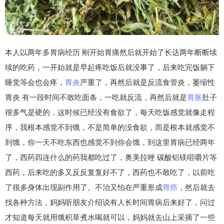
本人以两年多胃病经历 刚开始胃痛然后就开始了长达两年断断续
续的吃药，一开始就是早起疼吃饭后就没事了，后来吃完饭躺下
睡觉等会也会疼，
胃炎
严重了，再然后就是反流食管炎，萎缩性
胃炎 有一段时间不敢吃面条，一吃就反流，再然后就是
胃胀
肚子
很多气是硬的，这时候已经没有食欲了，每天吃饭感觉就像走程
序，我根本感觉不到饿，不是简单的没食欲，而是根本就感觉不
到饿，你一天不吃东西也感觉不到你会饿，到这里胃病已经两年
了，西药四连什么的药我都吃过了，奥美拉唑 碳酸铝镁咀嚼片等
西药，后来吃的多又反反复复好不了，西药也不敢吃了，以前吃
了很多身体出现副作用了。不治又怕在严重形成
胃癌
，然后就去
找各种方法，妈妈听朋友介绍说有人长时间胃病后来好了，问过
才知道每天就用饿积草煮水喝就可以，妈妈就去山上采摘了一些