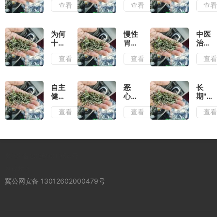
查看
查看
查
胃
心拖
的发
病，
成
展可
中医
癌，
能只
把调
老胃
有4
为何
慢性
中医
理方
病谈
步，
十人
胃炎
治疗
法一
谈自
胃病
九胃
常见
慢性
查看
查看
查
次性
己治
的3
炎？
症
胃
告诉
愈的
大诱
原因
状，
炎，
你，
方
因你
在于
治疗
重
建议
法！
一定
这3
胃炎
在"三
自主
恶
长
收藏
要知
点，
效果
分
健康
心？
期"小
道
日常
好的
治，
- 慢
呕
胃
查看
查看
查
做好
经验
七分
性胃
吐？
病"不
这些
分享
养"
病的
是慢
在
可调
防治
性胃
意，
养胃
与保
炎？
最终
病！
健手
慢性
查出
冀ICP备2026001954号
册
胃炎
胃癌
该如
﹣﹣
网站地图
何根
警
冀公网安备 13012602000479号
治？
惕"老
胃
病"癌
变的