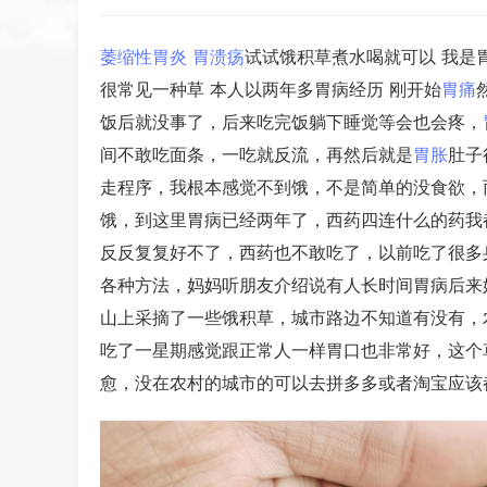
萎缩性胃炎
胃溃疡
试试饿积草煮水喝就可以 我是
很常见一种草 本人以两年多胃病经历 刚开始
胃痛
饭后就没事了，后来吃完饭躺下睡觉等会也会疼，
间不敢吃面条，一吃就反流，再然后就是
胃胀
肚子
走程序，我根本感觉不到饿，不是简单的没食欲，
饿，到这里胃病已经两年了，西药四连什么的药我
反反复复好不了，西药也不敢吃了，以前吃了很多
各种方法，妈妈听朋友介绍说有人长时间胃病后来
山上采摘了一些饿积草，城市路边不知道有没有，
吃了一星期感觉跟正常人一样胃口也非常好，这个
愈，没在农村的城市的可以去拼多多或者淘宝应该