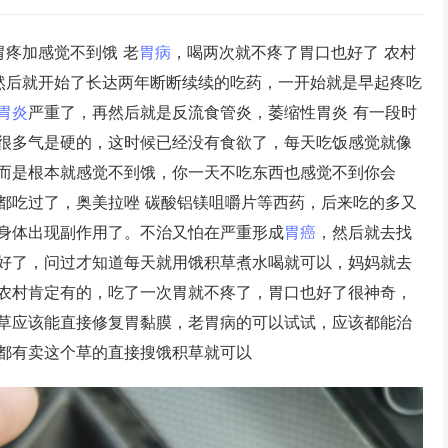
胃疼加感觉不到饿 老
胃病
，喝两次就不疼了胃口也好了 农村
然后就开始了长达两年断断续续的吃药，一开始就是早起疼吃
胃炎
严重了，再然后就是反流食管炎，萎缩性胃炎 有一段时
很多气是硬的，这时候已经没有食欲了，每天吃饭感觉就像
而是根本就感觉不到饿，你一天不吃东西也感觉不到你会
都吃过了，奥美拉唑 碳酸铝镁咀嚼片等西药，后来吃的多又
身体出现副作用了。不治又怕在严重形成
胃癌
，然后就去找
好了，问过才知道每天就用饿积草煮水喝就可以，妈妈就去
农村肯定有的，吃了一次胃就不疼了，胃口也好了很神奇，
草应该能直接修复胃黏膜，老胃病的可以试试，应该都能治
都有卖这个草的直接搜饿积草就可以