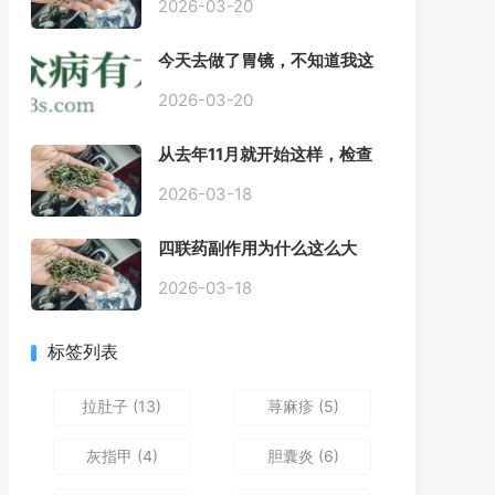
2026-03-20
今天去做了胃镜，不知道我这
个算不算严重呢
2026-03-20
从去年11月就开始这样，检查
正常，但症状很严重，胃镜只
是轻微的胃炎，胃不疼，但是
2026-03-18
一直有食物发酵气体的难受
感，打出来就好一些，还一直
四联药副作用为什么这么大
打空嗝，各种药吃了都没效果
2026-03-18
标签列表
拉肚子
(13)
荨麻疹
(5)
灰指甲
(4)
胆囊炎
(6)