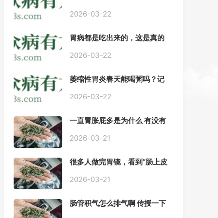
——慢性胃炎常用中医治疗方
案
2026-03-22
胃病都是吃出来的，这是真的
吗？【唐山胃肠病医院】
2026-03-22
萎缩性胃炎春天能喝粥吗？记
住三点，比吃什么药都强。
2026-03-22
一直胃胀屁多是为什么 有没有
药推荐#胃动力不足
2026-03-21
很多人做完胃镜，看到“肠上皮
化生”就慌了， 医生说得轻，自
己上网查又吓睡不着，到底严
2026-03-21
不严重？
肠管积气怎么排气啊 传授一下
每天都疼好难受