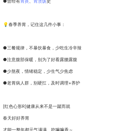
●曾经有
胃炎
、
胃溃疡
史
💡春季养胃，记住这几件小事：
●三餐规律，不暴饮暴食，少吃生冷辛辣
●注意腹部保暖，别为了好看露腰露腹
●少熬夜，情绪稳定，少生气少焦虑
●老胃病人群，别硬扛，及时调理+养护
[红色心形R]健康从来不是一蹴而就
春天好好养胃
才能一整年都元气满满、吃嘛嘛香～