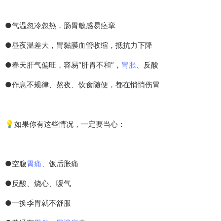
●气温忽冷忽热，肠胃敏感易痉挛
●昼夜温差大，胃黏膜血管收缩，抵抗力下降
●春天肝气偏旺，容易“肝胃不和”，
胃胀
、反酸
●作息不规律、熬夜、饮食随便，都在悄悄伤胃
💡如果你有这些情况，一定要当心：
●空腹
胃痛
、饭后胀痛
●反酸、烧心、嗳气
●一换季胃就不舒服