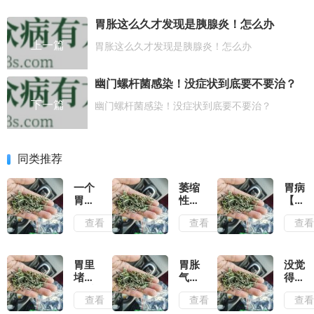
胃胀这么久才发现是胰腺炎！怎么办
上一篇
胃胀这么久才发现是胰腺炎！怎么办
幽门螺杆菌感染！没症状到底要不要治？
下一篇
幽门螺杆菌感染！没症状到底要不要治？
同类推荐
一个
萎缩
胃病
胃
性胃
【预
病。
炎总
防
查看
查看
查
直接
反
篇】
把我
复，
和
变成
不要
【治
了废
乱用
疗
胃里
胃胀
没觉
人
药。
篇】
堵的
气怎
得焦
核心
老胃
难受
么
虑抑
查看
查看
查
是改
病必
感觉
办？
郁，
善胃
看