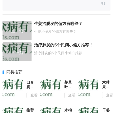
生姜治脱发的偏方有哪些？
上一篇
生姜治脱发的偏方有哪些？
治疗肺炎的5个民间小偏方推荐！
下一篇
治疗肺炎的5个民间小偏方推荐！
同类推荐
口臭
茅草
木莲
真尴
叶是
果的
尬，
治疗
功效
查看
查看
查
常喝
风湿
与作
艾草
骨痛
用|
茶去
的良
推荐
病根
药,
两种
推荐
木棉
干姜