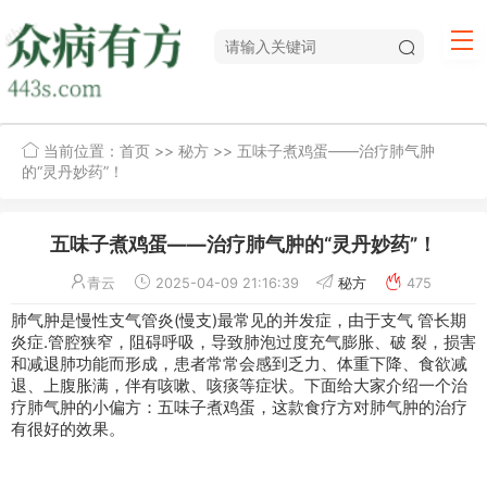
当前位置：
首页
>>
秘方
>> 五味子煮鸡蛋——治疗肺气肿
的“灵丹妙药”！
五味子煮鸡蛋——治疗肺气肿的“灵丹妙药”！
青云
2025-04-09 21:16:39
秘方
475
肺气肿
是慢性
支气管炎
(慢支)最常见的并发症，由于支气 管长期
炎症.管腔狭窄，阻碍呼吸，导致肺泡过度充气膨胀、破 裂，损害
和减退肺功能而形成，患者常常会感到乏力、体重下降、食欲减
退、上腹胀满，伴有
咳嗽
、咳痰等症状。下面给大家介绍一个治
疗肺气肿的小
偏方
：五味子煮鸡蛋，这款食疗方对肺气肿的治疗
有很好的效果。