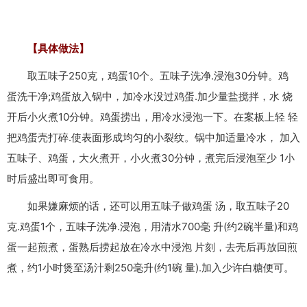
【具体做法】
取五味子250克，鸡蛋10个。五味子洗净.浸泡30分钟。鸡
蛋洗干净;鸡蛋放入锅中，加冷水没过鸡蛋.加少量盐搅拌，水 烧
开后小火煮10分钟。鸡蛋捞出，用冷水浸泡一下。在案板上轻 轻
把鸡蛋壳打碎.使表面形成均匀的小裂纹。锅中加适量冷水， 加入
五味子、鸡蛋，大火煮开，小火煮30分钟，煮完后浸泡至少 1小
时后盛出即可食用。
如果嫌麻烦的话，还可以用五味子做鸡蛋 汤，取五味子20
克.鸡蛋1个，五味子洗净.浸泡，用清水700毫 升(约2碗半量)和鸡
蛋一起煎煮，蛋熟后捞起放在冷水中浸泡 片刻，去壳后再放回煎
煮，约1小时煲至汤汁剩250毫升(约1碗 量).加入少许白糖便可。