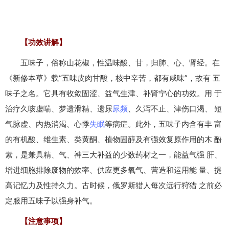
【功效讲解】
五味子，俗称山花椒，性温味酸、甘，归肺、心、肾经。在
《新修本草》载“五味皮肉甘酸，核中辛苦，都有咸味”，故有 五
味子之名。它具有收敛固涩、益气生津、补肾宁心的功效。用 于
治疗久咳虚喘、梦遗滑精、遗尿
尿频
、久泻不止、津伤口渴、 短
气脉虚、内热消渴、心悸
失眠
等病症。此外，五味子内含有丰 富
的有机酸、维生素、类黄酮、植物固醇及有强效复原作用的木 酚
素，是兼具精、气、神三大补益的少数药材之一，能益气强 肝、
增进细胞排除废物的效率、供应更多氧气、营造和运用能 量、提
高记忆力及性持久力。古时候，俄罗斯猎人每次远行狩猎 之前必
定服用五味子以强身补气。
【注意事项】