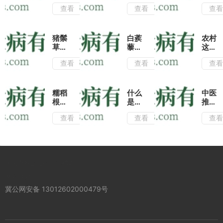
仅是
止
康:
查看
查看
查
很好
血?
学会
的观
除了
用希
赏植
几个
莶草
物，
常见
治疗
猪鬃
白蒺
农村
入药
的止
四肢
草是
藜的
这种
还能
血方
麻
治疗
功效
长在
查看
查看
查
治疗
法,
木,
肺热
与作
地上
这几
还可
祛风
咳嗽
用|
的
种常
用地
止痛
的常
白蒺
&quot
见的
榆外
效果
用
藜搭
梅花
糯稻
什么
中医
疾
敷促
好!
药,
配这
&quot
根的
是牙
推荐
病!
进伤
了解
几种
又称
功效
痈
用竹
口痊
查看
查看
查
这几
中药
喉咙
与作
草?
叶参
愈!
种用
有平
草,
用有
它的
炖鸡
法疗
肝养
治疗
哪些
药用
汤可
效
肾的
咽喉
额?
功效
治疗
好!
功
肿痛
除了
很
肺热
冀ICP备2026001954号
效!
有奇
常见
高,
咳
效!
的消
学会
嗽,
网站地图
肿止
这种
味道
冀公网安备 13012602000479号
痛以
用法
鲜美
外,
可治
可祛
这几
疗急
痰止
点功
性肾
咳