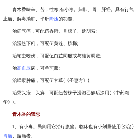
青木香味辛、苦，性寒;有小毒。归肺、胃、肝经。具有行气
止痛、解毒消肿、平肝
降压
的功能。
治疝气痛，可配伍香附、川楝子、延胡索;
治湿热下痢，可配伍黄连、槟榔;
治蛇虫咬伤，可配伍白芷同服或与雄黄调敷;
治
高血压
病，可单煎服;
治咽喉肿痛，可配伍甘草(《圣惠方》);
治秃头疮、头癣，可配伍苦楝子浸泡乙醇后涂用(《中药精
华》)。
青木香的禁忌
1、有小毒。民间用它治疗腹痛。临床也有小剂量使用它治疗
胃痛
、腹痛者。