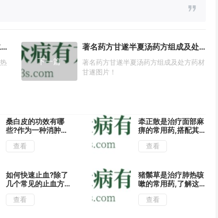
肺热咳嗽怎么办?试试用石蚕泡水喝清热止咳还能润肺!
著名药方甘遂半夏汤药方组成及处方药材甘遂图片！
下一篇
清热
著名药方甘遂半夏汤药方组成及处方药材
甘遂图片！
桑白皮的功效有哪
牵正散是治疗面部麻
些?作为一种消肿平
痹的常用药,搭配其
喘的中药,了解它的
他中药能治疗多种疾
查看
查看
这几种用法药效更佳
病!
如何快速止血?除了
猪鬃草是治疗肺热咳
几个常见的止血方
嗽的常用药,了解这
法,还可用地榆外敷
几种用法疗效好!
查看
查看
促进伤口痊愈!