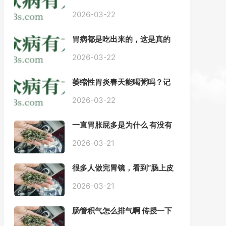
——慢性胃炎常用中医治疗方
案
2026-03-22
胃病都是吃出来的，这是真的
吗？【唐山胃肠病医院】
2026-03-22
萎缩性胃炎春天能喝粥吗？记
住三点，比吃什么药都强。
2026-03-22
一直胃胀屁多是为什么 有没有
药推荐#胃动力不足
2026-03-21
很多人做完胃镜，看到“肠上皮
化生”就慌了， 医生说得轻，自
己上网查又吓睡不着，到底严
2026-03-21
不严重？
肠管积气怎么排气啊 传授一下
每天都疼好难受