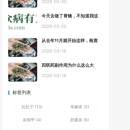
2026-03-20
今天去做了胃镜，不知道我这
个算不算严重呢
2026-03-20
从去年11月就开始这样，检查
正常，但症状很严重，胃镜只
是轻微的胃炎，胃不疼，但是
2026-03-18
一直有食物发酵气体的难受
感，打出来就好一些，还一直
四联药副作用为什么这么大
打空嗝，各种药吃了都没效果
2026-03-18
标签列表
拉肚子
(13)
荨麻疹
(5)
灰指甲
(4)
胆囊炎
(6)