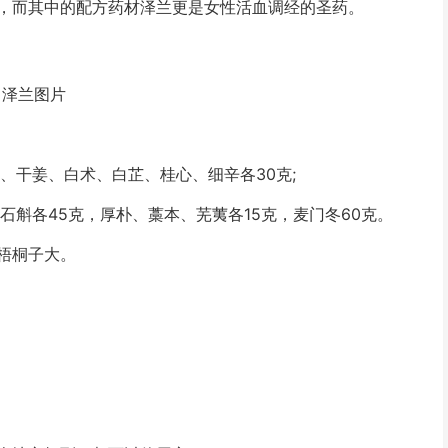
，而其中的配方药材泽兰更是女性活血调经的圣药。
泽兰图片
干姜、白术、白芷、桂心、细辛各30克;
斛各45克，厚朴、藁本、芜荑各15克，麦门冬60克。
梧桐子大。
。