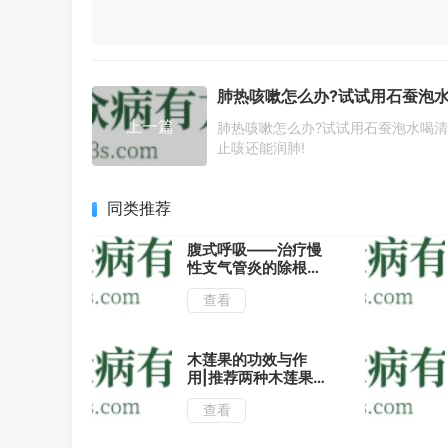
上一篇
肺热咳嗽怎么办?试试用石蚕泡水喝
止咳还能润肺!
同类推荐
腹式呼吸——治疗慢
性支气管炎的除根秘
方！
查看
木莲果的功效与作
用|推荐两种木莲果
的吃法有止咳消肿的
查看
功效!