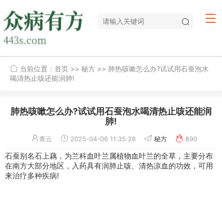
当前位置：
首页
>>
秘方
>> 肺热咳嗽怎么办?试试用石蚕泡水
喝清热止咳还能润肺!
肺热咳嗽怎么办?试试用石蚕泡水喝清热止咳还能润
肺!
青云
2025-04-06 11:35:28
秘方
890
石蚕别名石上藕，为兰科血叶兰属植物血叶兰的全草，主要分布
在南方大部分地区，入药具有润肺
止咳
、清热凉血的功效，可用
来治疗多种疾病!