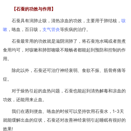
【石蚕的功效与作用】
石蚕具有润肺止咳，清热凉血的功效，主要用于肺结核，
咳
嗽
，咯血，百日咳，
支气管炎
等疾病的治疗。
石蚕最常用的功效就是滋阴润肺了，将石蚕泡水喝或者熬煮
食用均可，对咳嗽和肺部唿吸不顺畅者都能起到预防和控制的作
用。
除此以外，石蚕还可治疗神经衰弱、食欲不振、筋骨疼痛等
症。
对于燥热引起的血热问题，石蚕也能起到清热解毒和凉血的
功效，还能用来止血。
我们在遇到便血、咯血的时候可以坚持饮用石蚕水，1-3天
就能缓解出血的症状，石蚕还对改善神经衰弱引起睡眠有很好的
效果!