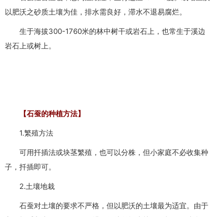
以肥沃之砂质土壤为佳，排水需良好，滞水不退易腐烂。
生于海拔300-1760米的林中树干或岩石上，也常生于溪边
岩石上或树上。
【石蚕的种植方法】
1.繁殖方法
可用扦插法或块茎繁殖，也可以分株，但小家庭不必收集种
子，扦插即可。
2.土壤地栽
石蚕对土壤的要求不严格，但以肥沃的土壤最为适宜。由于