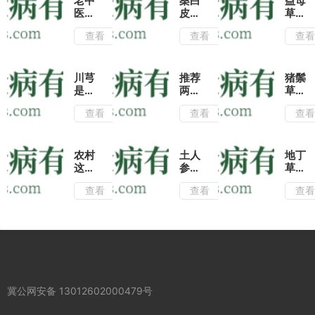
老中
桑白
益母
医推
皮的
草搭
荐三
功效
配蜂
查看
查看
查
个治
有哪
蜜泡
疗消
些?
水喝
化不
作为
不仅
良的
一种
有润
川芎
推荐
猪鬃
偏方
消肿
肺止
是活
两种
草是
平喘
咳的
血行
五爪
治疗
查看
查看
查
的中
功
气的
风的
肺热
药,
效,
常用
养生
咳嗽
了解
还能
药,
吃
的常
它的
帮助
推荐
法,
用
农村
土人
地丁
这几
肝脏
几种
对治
药,
这种
参的
草是
种用
解毒
用法
疗跌
了解
长在
功效
农村
法药
哦!
查看
查看
查
专治
打损
这几
地上
与作
常见
效更
风湿
伤有
种用
的
用|
的消
佳
疼
很好
法疗
&quot;
学会
肿止
痛!
的疗
效
梅花
土人
痛
效!
好!
&quot;
参的
药,
冀ICP备2026001954号
又称
这几
盘点
喉咙
种食
地丁
网站地图
草,
用方
草的
冀公网安备 13012602000479号
治疗
法滋
4大
咽喉
阴补
药用