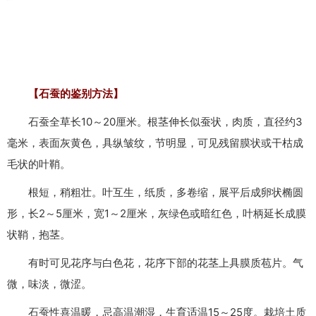
【石蚕的鉴别方法】
石蚕全草长10～20厘米。根茎伸长似蚕状，肉质，直径约3
毫米，表面灰黄色，具纵皱纹，节明显，可见残留膜状或干枯成
毛状的叶鞘。
根短，稍粗壮。叶互生，纸质，多卷缩，展平后成卵状椭圆
形，长2～5厘米，宽1～2厘米，灰绿色或暗红色，叶柄延长成膜
状鞘，抱茎。
有时可见花序与白色花，花序下部的花茎上具膜质苞片。气
微，味淡，微涩。
石蚕性喜温暖，忌高温潮湿，生育适温15～25度。栽培土质