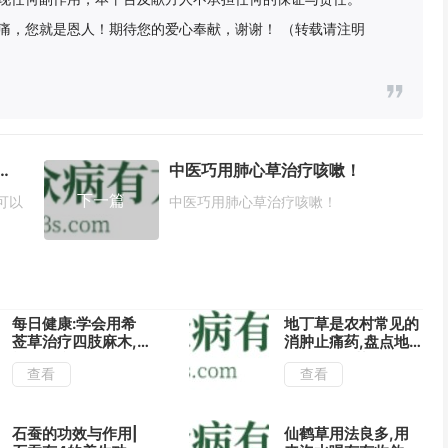
痛，您就是恩人！期待您的爱心奉献，谢谢！ （转载请注明
么回事?5款中药偏方可以治好腹痛!
中医巧用肺心草治疗咳嗽！
下一篇
可以
中医巧用肺心草治疗咳嗽！
每日健康:学会用希
地丁草是农村常见的
莶草治疗四肢麻木,
消肿止痛药,盘点地
祛风止痛效果好!
丁草的4大药用功效!
查看
查看
石蚕的功效与作用|
仙鹤草用法良多,用