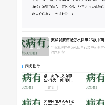
有经过验证的偏方，可以投稿，让更多的人解除病
出自众病有方，欢迎转载。）
突然就腹痛是怎
上一篇
突然就腹痛是怎么回事?5款中药偏方
治好腹痛!
同类推荐
桑白皮的功效有哪
些?作为一种消肿平
喘的中药,了解它的
查看
这几种用法药效更佳
牙龈肿痛怎么办?试