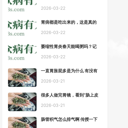
——慢性胃炎常用中医治疗方
案
2026-03-22
胃病都是吃出来的，这是真的
吗？【唐山胃肠病医院】
2026-03-22
萎缩性胃炎春天能喝粥吗？记
住三点，比吃什么药都强。
2026-03-22
一直胃胀屁多是为什么 有没有
药推荐#胃动力不足
2026-03-21
很多人做完胃镜，看到“肠上皮
化生”就慌了， 医生说得轻，自
己上网查又吓睡不着，到底严
2026-03-21
不严重？
肠管积气怎么排气啊 传授一下
每天都疼好难受