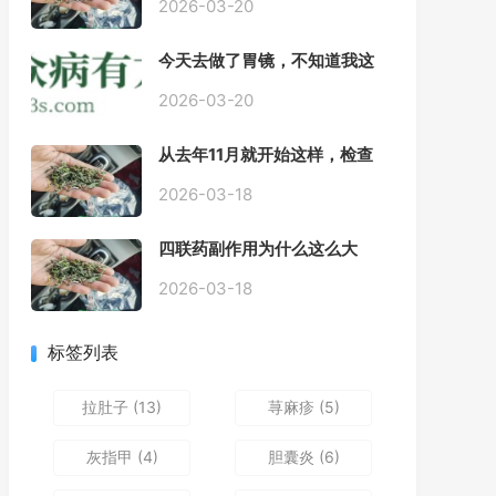
2026-03-20
今天去做了胃镜，不知道我这
个算不算严重呢
2026-03-20
从去年11月就开始这样，检查
正常，但症状很严重，胃镜只
是轻微的胃炎，胃不疼，但是
2026-03-18
一直有食物发酵气体的难受
感，打出来就好一些，还一直
四联药副作用为什么这么大
打空嗝，各种药吃了都没效果
2026-03-18
标签列表
拉肚子
(13)
荨麻疹
(5)
灰指甲
(4)
胆囊炎
(6)