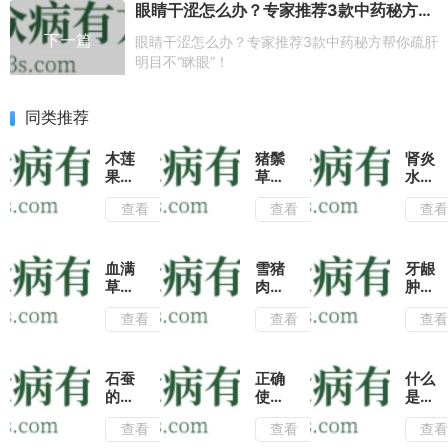
眼睛干涩怎么办？专家推荐3款中药秘方帮你疏肝明目不“眯眼”！
下一篇
眼睛干涩怎么办？专家推荐3款中药秘方帮你疏肝
明目不“眯眼”！
同类推荐
木莲
猪鬃
肾炎
果的
草是
水肿
功效
治疗
怎么
查看
查看
查
与作
肺热
办?
用|
咳嗽
试试
推荐
的常
用血
两种
用
满草
血满
雪猪
牙龈
木莲
药,
煎服
草虽
肉怎
肿痛
果的
了解
捣碎
是中
么做
怎么
查看
查看
查
吃法
这几
外
医常
好
办?
有止
种用
敷,
用的
吃?
试试
咳消
法疗
消肿
止痛
雪猪
用酸
肿的
效
止痛
药,
肉的
藤木
石蚕
正确
什么
功
好!
效果
但气
功效
清水
的功
使用
是希
效!
好!
味难
与作
煮服
效与
云实
莶
查看
查看
查
闻,
用及
有清
作
根对
草?