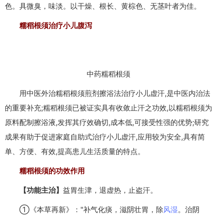
色。具微臭，味淡。以干燥、根长、黄棕色、无茎叶者为佳。
糯稻根须治疗小儿腹泻
中药糯稻根须
用中医外治糯稻根须煎剂擦浴法治疗小儿虚汗,是中医内治法
的重要补充;糯稻根须已被证实具有收敛止汗之功效,以糯稻根须为
原料配制擦浴液,发挥其疗效确切,成本低,可接受性强的优势;研究
成果有助于促进家庭自助式治疗小儿虚汗,应用较为安全,具有简
单、方便、有效,提高患儿生活质量的特点。
糯稻根须的功效作用
【功能主治】
益胃生津，退虚热，止盗汗。
①《本草再新》："补气化痰，滋阴壮胃，除
风湿
。治阴