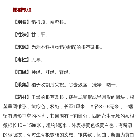
糯稻根须
【别名】
稻根须、糯稻根。
【性味】
甘，平。
【来源】
为禾本科植物稻(糯稻)的根茎及根。
【毒性】
无毒。
【归经】
肺经、肝经、肾经。
【采集】
稻子收割后采挖。除去残茎，洗净，晒干。
【药材】
干燥的根茎及根，簇生成卵形或半圆形的团块，根
茎呈圆锥形，黄棕色，极短，长至1厘米，直径3～6毫米，上端
留有圆形中空的茎基，其周围有叶鞘部分，四周密生无数的须根;
须根长10～15厘米，粗约1毫米，外表棕黄色或黄白色，有稀疏
的纵皱纹，有时生有极微细的支根。很柔软，韧曲，断面为黄白