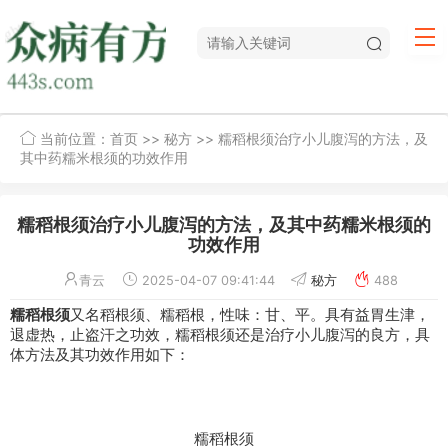
当前位置：
首页
>>
秘方
>> 糯稻根须治疗小儿腹泻的方法，及
其中药糯米根须的功效作用
糯稻根须治疗小儿腹泻的方法，及其中药糯米根须的
功效作用
青云
2025-04-07 09:41:44
秘方
488
糯稻根须
又名稻根须、糯稻根，性味：甘、平。具有益胃生津，
退虚热，止
盗汗
之功效，糯稻根须还是治疗小儿腹泻的良方，具
体方法及其功效作用如下：
糯稻根须