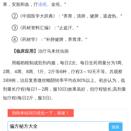
寒，安胎和血，疗
冻疮
、金疮。"
②《中国医学大辞典》："养胃，清肺，健脾，退虚热。"
③《药材资料汇编》："止盗汗。"
④《药材学》："补肺健脾，养胃津。"
【临床应用】
治疗马来丝虫病
用糯稻根制成煎剂内服，每日2次。每日生药用量分为1两、
2两、4两、8两、1斤、2斤等6种，疗程3～10天不等。共观察
389例，治后复查微丝蚴阴转率平均在80%以上。初步认为，低
剂量长疗程(每日1～2两，服10日)效果虽好，但疗程较长;高剂量
短疗程(每日2斤，服3日)。
协助本站SEO优化一下，谢谢！