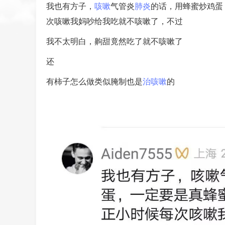
我也有方子，
咳嗽
气管炎
肺炎
的话，用蜂蜜炒鸡蛋
次咳嗽我妈吵给我吃就不咳嗽了，不过
我不太明白，齁甜竟然吃了就不咳嗽了
还
有柿子怎么做类似腌制也是
治咳嗽
的