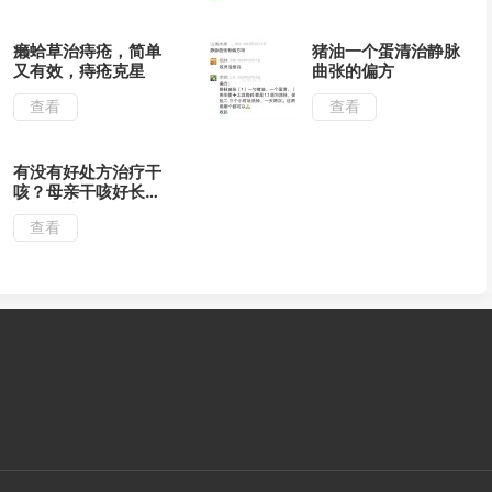
癞蛤草治痔疮，简单
猪油一个蛋清治静脉
又有效，痔疮克星
曲张的偏方
查看
查看
有没有好处方治疗干
咳？母亲干咳好长时
间了，药用了不少都
查看
不见效