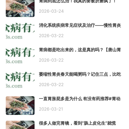
胃病到底怎么治！我真的要被折磨疯了！
2026-03-24
消化系统疾病常见症状及治疗——慢性胃炎
常用中医治疗方案
2026-03-22
胃病都是吃出来的，这是真的吗？【唐山胃
肠病医院】
2026-03-22
萎缩性胃炎春天能喝粥吗？记住三点，比吃
什么药都强。
2026-03-22
一直胃胀屁多是为什么 有没有药推荐#胃动
力不足
2026-03-21
很多人做完胃镜，看到“肠上皮化生”就慌
了， 医生说得轻，自己上网查又吓睡不着，