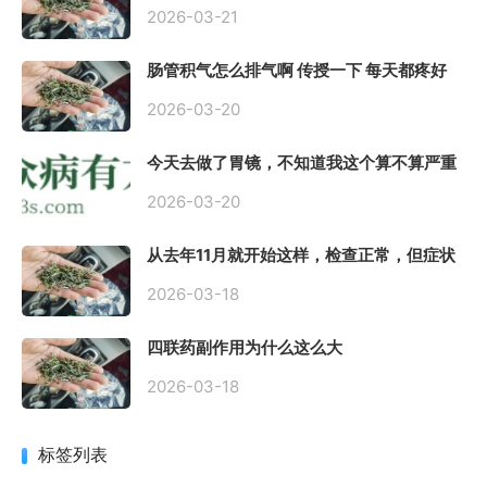
到底严不严重？
2026-03-21
肠管积气怎么排气啊 传授一下 每天都疼好
难受
2026-03-20
今天去做了胃镜，不知道我这个算不算严重
呢
2026-03-20
从去年11月就开始这样，检查正常，但症状
很严重，胃镜只是轻微的胃炎，胃不疼，但
是一直有食物发酵气体的难受感，打出来就
2026-03-18
好一些，还一直打空嗝，各种药吃了都没效
果
四联药副作用为什么这么大
2026-03-18
标签列表