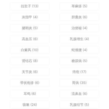
拉肚子
(13)
荨麻疹
(5)
灰指甲
(4)
胆囊炎
(6)
腱鞘炎
(5)
治便秘
(4)
高血压
(6)
乳腺增生
(4)
白癜风
(10)
蛇缠腰
(4)
肾结石
(8)
糖尿病
(5)
关节炎
(6)
痔疮
(17)
带状疱疹
(6)
胃病
(35)
耳鸣
(6)
流鼻血
(6)
咳嗽
(24)
乳腺结节
(5)