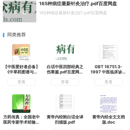
165种病症最新针灸治疗.pdf百度网盘
下一篇
165种病症最新针灸治疗.pdf百度网盘
同类推荐
【中医爱好者必备】
白话中医四部经典之
GBT 16751.3-
《中草药图谱与解
伤寒篇.pdf百度网盘
1997 中医临床诊疗
析》中草药鉴别 四
下载
术语 治法部分.pdf
查看
查看
查看
气五味问道中药中草
百度网盘下载
药图谱与解析.pdf
方药传真：全国老中
黄帝内经附白话全译
黄帝内经全文文档
医药专家学术经验精
扫描版.pdf
版.doc
选.pdf百度网盘下载