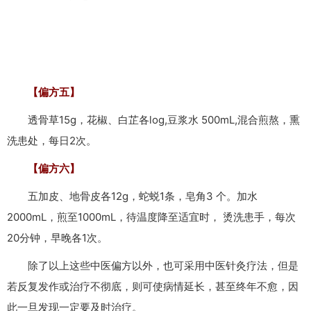
【偏方五】
透骨草15g，花椒、白芷各log,豆浆水 500mL,混合煎熬，熏
洗患处，每日2次。
【偏方六】
五加皮、地骨皮各12g，蛇蜕1条，皂角3 个。加水
2000mL，煎至1000mL，待温度降至适宜时， 烫洗患手，每次
20分钟，早晚各1次。
除了以上这些中医偏方以外，也可采用中医针灸疗法，但是
若反复发作或治疗不彻底，则可使病情延长，甚至终年不愈，因
此一旦发现一定要及时治疗。