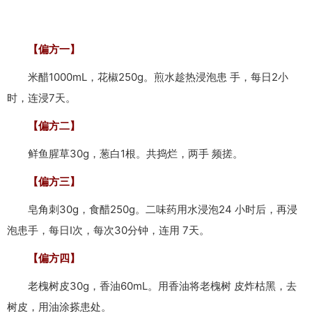
【偏方一】
米醋1000mL，花椒250g。煎水趁热浸泡患 手，每日2小
时，连浸7天。
【偏方二】
鲜鱼腥草30g，葱白1根。共捣烂，两手 频搓。
【偏方三】
皂角刺30g，食醋250g。二味药用水浸泡24 小时后，再浸
泡患手，每日I次，每次30分钟，连用 7天。
【偏方四】
老槐树皮30g，香油60mL。用香油将老槐树 皮炸枯黑，去
树皮，用油涂搽患处。