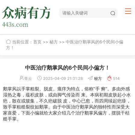
当前位置：
首页
>>
秘方
>> 中医治疗鹅掌风的6个民间小偏
方！
中医治疗鹅掌风的6个民间小偏方！
青云
2025-04-09 21:31:28
秘方
514
鹅掌风以手掌粗裂、脱皮、瘙痒为特点，俗称“手 癣”。多由外感
湿热之毒，蕴积皮肤，或由
脚气
传染而 来。本病初期皮肤起小水
疤，散在或簇集，不久疤破脱 皮，中心已愈，而四周续起疤疹，
致手掌粗糙裂纹如鹅掌。由于中医治疗鹅掌风的独特性而深受大
家喜爱，下面小编就给大家介绍几个治疗鹅掌风
偏方
，摆脱干枯
糙手掌。