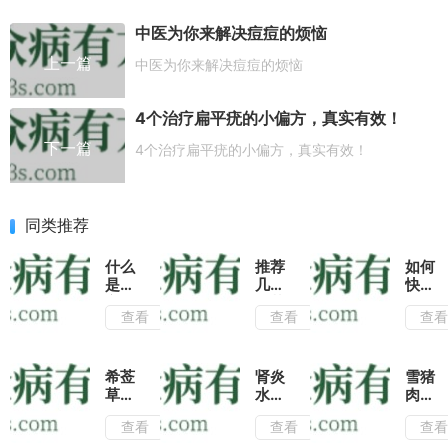
中医为你来解决痘痘的烦恼
上一篇
中医为你来解决痘痘的烦恼
4个治疗扁平疣的小偏方，真实有效！
下一篇
4个治疗扁平疣的小偏方，真实有效！
同类推荐
什么
推荐
如何
是肺
几种
快速
心
川芎
止
查看
查看
查
草?
的养
血?
学会
生吃
除了
肺心
法,
几个
草的
治疗
常见
希莶
肾炎
雪猪
这几
跌打
的止
草如
水肿
肉怎
种用
损伤
血方
何鉴
怎么
么做
查看
查看
查
法治
有很
法,
别?
办?
好
疗月
大的
还可