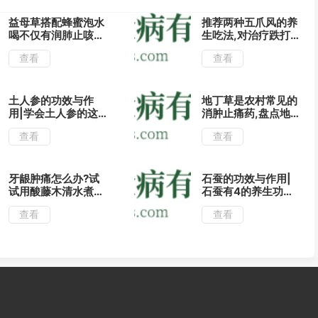
益母草搭配蜂蜜泡水
推荐两种五爪风的养
喝不仅有润肺止咳的
生吃法,对治疗跌打
功效,还能帮助肝脏
损伤有很好的疗效!
查看
查看
解毒哦!
土人参的功效与作
地丁草是农村常见的
用|学会土人参的这
消肿止痛药,盘点地
几种食用方法滋阴补
丁草的4大药用功效!
查看
查看
虚效果好!
牙龈肿痛怎么办?试
石蚕的功效与作用|
试用酸藤木清水煮服
石蚕有4的养生功效,
有清热止痛的功效!
对肺结核有很好的治
查看
查看
疗功效!