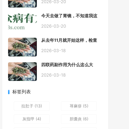
2026-03-20
今天去做了胃镜，不知道我这
个算不算严重呢
2026-03-20
从去年11月就开始这样，检查
正常，但症状很严重，胃镜只
是轻微的胃炎，胃不疼，但是
2026-03-18
一直有食物发酵气体的难受
感，打出来就好一些，还一直
四联药副作用为什么这么大
打空嗝，各种药吃了都没效果
2026-03-18
标签列表
拉肚子
(13)
荨麻疹
(5)
灰指甲
(4)
胆囊炎
(6)