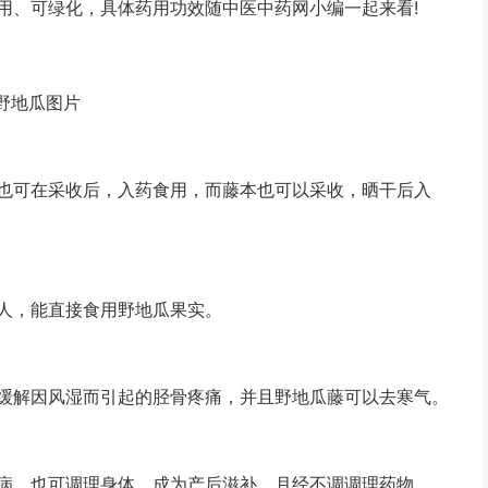
用、可绿化，具体药用功效随中医中药网小编一起来看!
野地瓜图片
可在采收后，入药食用，而藤本也可以采收，晒干后入
人，能直接食用野地瓜果实。
解因风湿而引起的胫骨疼痛，并且野地瓜藤可以去寒气。
，也可调理身体，成为产后滋补、月经不调调理药物。