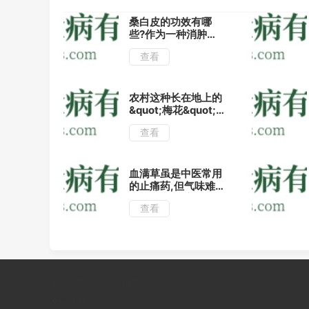
桑白皮的功效有哪
些?作为一种消肿平
喘的中药,了解它的
查看
这几种用法药效更佳
农村这种长在地上的
&quot;梅花&quot;
又称喉咙草,治疗咽
查看
喉肿痛有奇效!
血满草虽是中医常用
的止痛药,但气味难
闻,教你几种方法正
查看
确鉴别!
冀ICP备2026001954号
网站地图