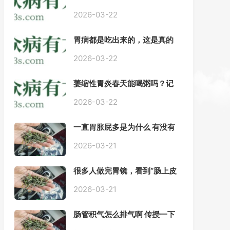
——慢性胃炎常用中医治疗方
案
2026-03-22
胃病都是吃出来的，这是真的
吗？【唐山胃肠病医院】
2026-03-22
萎缩性胃炎春天能喝粥吗？记
住三点，比吃什么药都强。
2026-03-22
一直胃胀屁多是为什么 有没有
药推荐#胃动力不足
2026-03-21
很多人做完胃镜，看到“肠上皮
化生”就慌了， 医生说得轻，自
己上网查又吓睡不着，到底严
2026-03-21
不严重？
肠管积气怎么排气啊 传授一下
每天都疼好难受