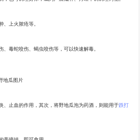
肿、上火脓疮等。
、毒蛇咬伤、蝎虫咬伤等，可以快速解毒。
野地瓜图片
、止血的作用，其次，将野地瓜泡为药酒，则能用于
跌打
的蒂摘掉，即可食用。