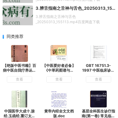
3.辨舌指南之舌神与舌色_20250313_155113.mp4百度网盘下载
下一篇
3.辨舌指南之舌神与舌色
_20250313_155113.mp4百度网盘下载
同类推荐
【绝版中医书籍】百
【中医爱好者必备】
GBT 16751.3-
病中医自我疗养丛书
《中草药图谱与解
1997 中医临床诊疗
虚损 (李正全著.pdf
析》中草药鉴别 四
术语 治法部分.pdf
查看
查看
查看
气五味问道中药中草
百度网盘下载
药图谱与解析.pdf
中国医学大成十.脉
黄帝内经全文文档
基层全科医生诊疗指
经.玉函经.重订太素
版.doc
南(第一卷) 常见临床